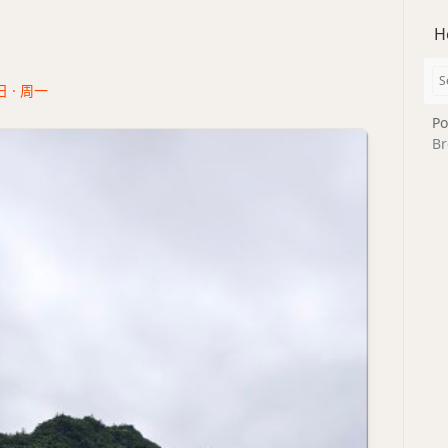
H
日 · 周一
Po
Br