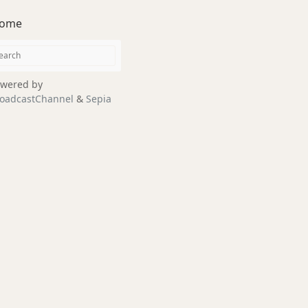
ome
wered by
oadcastChannel
&
Sepia