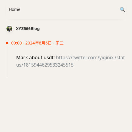
Home
XYZ666Blog
09:00 · 2024年8月6日 · 周二
Mark about usdt:
https://twitter.com/yiqinixi/stat
us/1815944629533245515