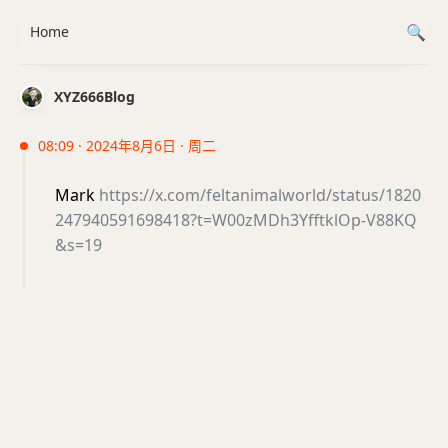
Home
XYZ666Blog
08:09 · 2024年8月6日 · 周二
Mark
https://x.com/feltanimalworld/status/1820
247940591698418?t=W00zMDh3YfftklOp-V88KQ
&s=19